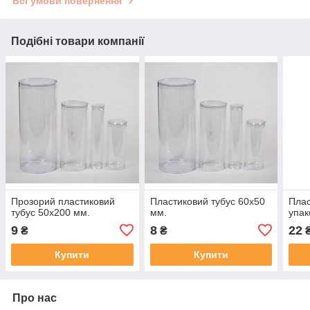
Всі умови повернення
Подібні товари компанії
Прозорий пластиковий
Пластиковий тубус 60х50
Плас
тубус 50х200 мм.
мм.
упак
9
8
22
₴
₴
Купити
Купити
Про нас