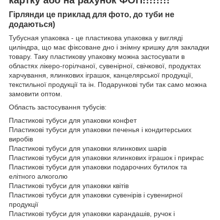
Гірлянди це приклад для фото, до туби не
додаються)
Тубусная упаковка - це пластикова упаковка у вигляді
циліндра, що має фіксоване дно і знімну кришку для закладки
товару. Таку пластикову упаковку можна застосувати в
областях лікеро-горілчаної, сувенірної, свічкової, продуктах
харчування, ялинкових іграшок, канцелярської продукції,
текстильної продукції та ін. Подарункові туби так само можна
замовити оптом.
Область застосування тубусів:
Пластикові тубуси для упаковки конфет
Пластикові тубуси для упаковки печенья і кондитерських
виробів
Пластикові тубуси для упаковки ялинкових шарів
Пластикові тубуси для упаковки ялинкових іграшок і прикрас
Пластикові тубуси для упаковки подарочних бутилок та
елітного алкоголю
Пластикові тубуси для упаковки квітів
Пластикові тубуси для упаковки сувенірів і сувенирної
продукції
Пластикові тубуси для упаковки карандашів, ручок і