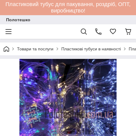
Пластиковий тубус для пакування, роздріб, ОПТ,
виробництво!
Полотешко
Товари та послуги
Пластикові тубуси в наявності
Пла