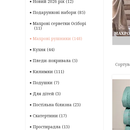
Новий 2026 рік
12
Подарункові набори
85
Махрові серветки Осіборі
11
МАХРО
Махрові рушники
148
Кухня
44
Пледи-покривала
5
Килимки
111
Подушки
7
Для дітей
3
Постільна білизна
23
Скатертини
17
Простирадла
13