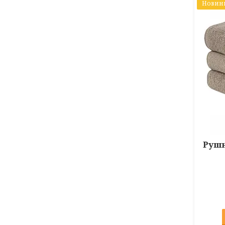
Новин
Рушн