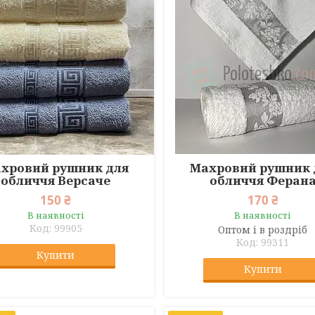
хровий рушник для
Махровий рушник 
обличчя Версаче
обличчя Феран
150 ₴
170 ₴
В наявності
В наявності
99905
Оптом і в роздріб
99311
Купити
Купити