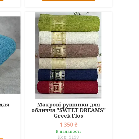
для
Махрові рушники для
обличчя "SWEET DREAMS"
Greek Flos
1 350 ₴
В наявності
5158