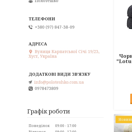
Полотешко
+380 (97) 847-38-09
Вулиця Карпатської Січі 19/23,
Чор
Хуст, Україна
"Lotu
info@poloteshko.com.ua
0978473809
Графік роботи
Новин
Понеділок
09:00
17:00
Вівторок
09:00
17:00