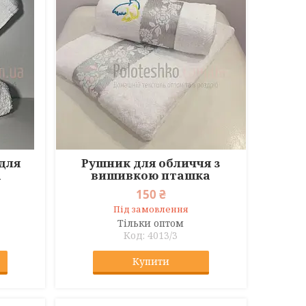
для
Рушник для обличчя з
а
вишивкою пташка
150 ₴
Під замовлення
Тільки оптом
4013/3
Купити