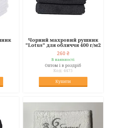
шник
Чорний махровий рушник
"Lotus" для обличчя 400 г/м2
260 ₴
В наявності
Оптом і в роздріб
4475
Купити