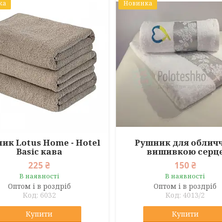
ка
Новинка
ик Lotus Home - Hotel
Рушник для обличч
Basic кава
вишивкою серц
225 ₴
150 ₴
В наявності
В наявності
Оптом і в роздріб
Оптом і в роздріб
6032
4013/2
Купити
Купити