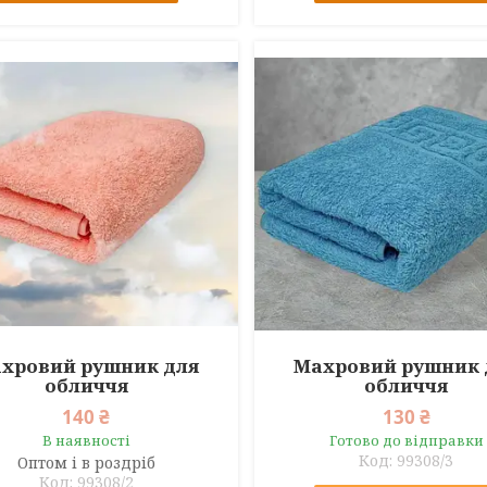
хровий рушник для
Махровий рушник 
обличчя
обличчя
140 ₴
130 ₴
В наявності
Готово до відправки
99308/3
Оптом і в роздріб
99308/2