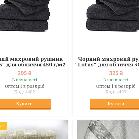
ний махровий рушник
Чорний махровий р
s" для обличчя 450 г/м2
"Lotus" для обличчя 5
295 ₴
325 ₴
В наявності
В наявності
Оптом і в роздріб
Оптом і в роздріб
4482
4499
Купити
Купити
ка