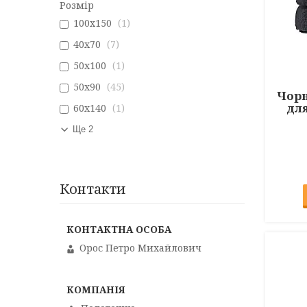
Розмір
100х150
1
40х70
7
50х100
1
50х90
45
Чор
для
60х140
1
Ще 2
Контакти
Орос Петро Михайлович