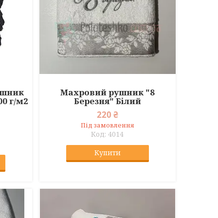
ушник
Махровий рушник "8
00 г/м2
Березня" Білий
220 ₴
Під замовлення
4014
Купити