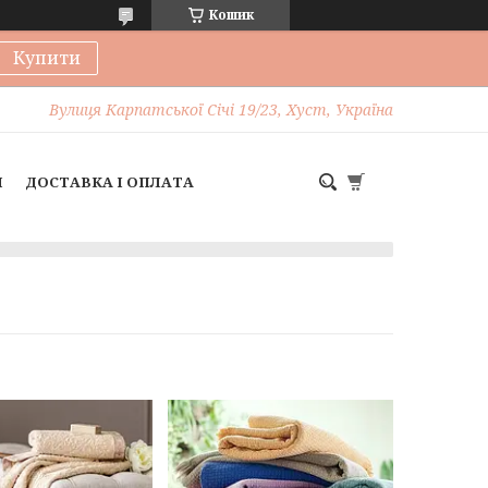
Кошик
Купити
Вулиця Карпатської Січі 19/23, Хуст, Україна
И
ДОСТАВКА І ОПЛАТА