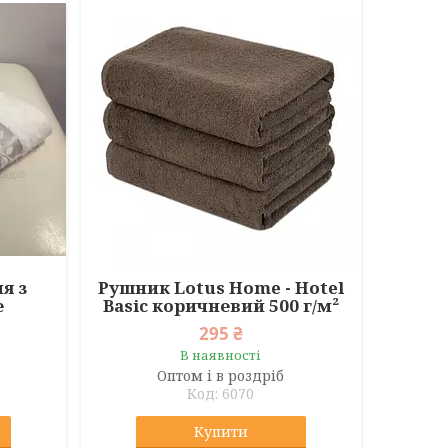
я з
Рушник Lotus Home - Hotel
е
Basic коричневий 500 г/м²
295 ₴
В наявності
Оптом і в роздріб
6070
Купити