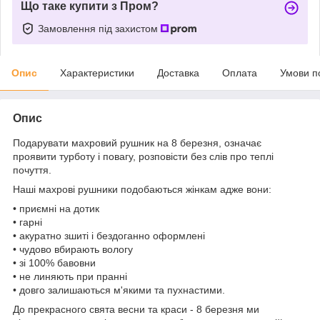
Що таке купити з Пром?
Замовлення під захистом
Опис
Характеристики
Доставка
Оплата
Умови п
Опис
Подарувати махровий рушник на 8 березня, означає
проявити турботу і повагу, розповісти без слів про теплі
почуття.
Наші махрові рушники подобаються жінкам адже вони:
• приємні на дотик
• гарні
• акуратно зшиті і бездоганно оформлені
• чудово вбирають вологу
• зі 100% бавовни
• не линяють при пранні
• довго залишаються м'якими та пухнастими.
До прекрасного свята весни та краси - 8 березня ми