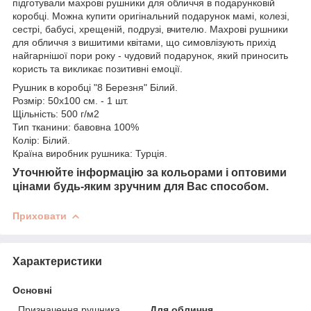
підготували махрові рушники для обличчя в подарунковій
коробці. Можна купити оригінальний подарунок мамі, колезі,
сестрі, бабусі, хрещеній, подрузі, вчителю. Махрові рушники
для обличчя з вишитими квітами, що симовлізують прихід
найгарнішої пори року - чудовий подарунок, який приносить
користь та викликає позитивні емоції.
Рушник в коробці "8 Березня" Білий.
Розмір: 50х100 см. - 1 шт.
Щільність: 500 г/м2
Тип тканини: бавовна 100%
Колір: Білий.
Країна виробник рушника: Турція.
Уточнюйте інформацію за кольорами і оптовими
цінами будь-яким зручним для Вас способом.
Приховати
Характеристики
Основні
Призначення рушника
Для обличчя