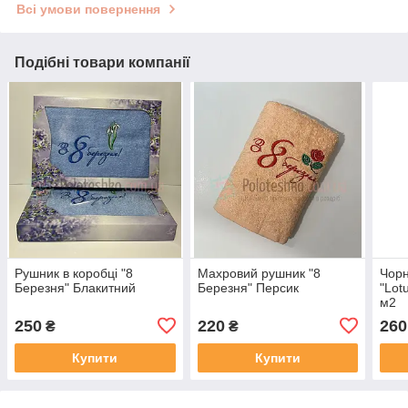
Всі умови повернення
Подібні товари компанії
Рушник в коробці "8
Махровий рушник "8
Чорн
Березня" Блакитний
Березня" Персик
"Lot
м2
250
220
260
₴
₴
Купити
Купити