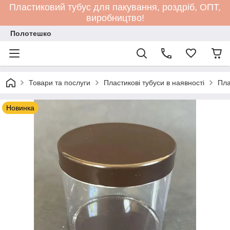
Пластиковий тубус для пакування, роздріб, ОПТ,
виробництво!
Полотешко
Товари та послуги
Пластикові тубуси в наявності
Пла
Новинка