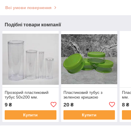
Всі умови повернення
Подібні товари компанії
Прозорий пластиковий
Пластиковий тубус з
Плас
тубус 50х200 мм.
зеленою кришкою
мм.
9
20
8
₴
₴
₴
Купити
Купити