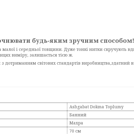
уточнювати будь-яким зручним способом
 малої і середньої товщини. Дуже тонкі нитки скручують вд
ицях виміру, залишається тією ж.
з дотриманням світових стандартів виробництва,здатний в
Ashgabat Dokma Toplumy
Банний
Махра
70 см