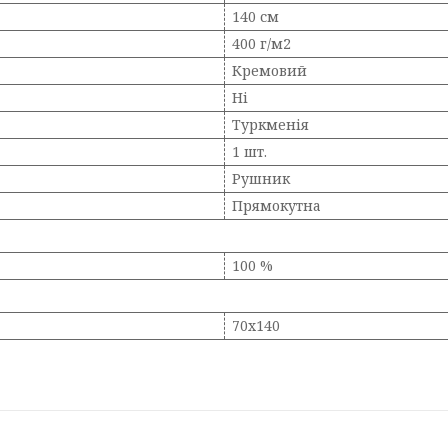
140 см
400 г/м2
Кремовий
Ні
Туркменія
1 шт.
Рушник
Прямокутна
100 %
70х140