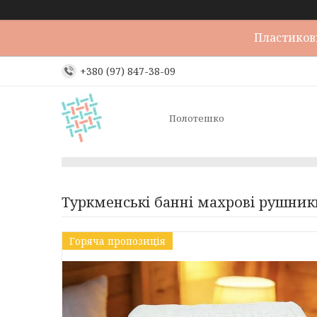
Пластикови
+380 (97) 847-38-09
Полотешко
Туркменські банні махрові рушник
Горяча пропозиція