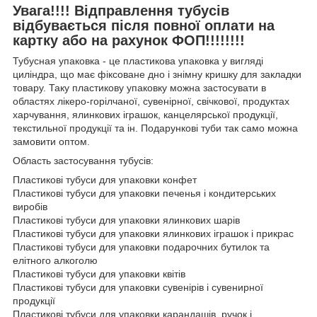
Увага!!!! Відправлення тубусів
відбувається після повної оплати на
картку або на рахунок ФОП!!!!!!!!
Тубусная упаковка - це пластикова упаковка у вигляді
циліндра, що має фіксоване дно і знімну кришку для закладки
товару. Таку пластикову упаковку можна застосувати в
областях лікеро-горілчаної, сувенірної, свічкової, продуктах
харчування, ялинкових іграшок, канцелярської продукції,
текстильної продукції та ін. Подарункові туби так само можна
замовити оптом.
Область застосування тубусів:
Пластикові тубуси для упаковки конфет
Пластикові тубуси для упаковки печенья і кондитерських
виробів
Пластикові тубуси для упаковки ялинкових шарів
Пластикові тубуси для упаковки ялинкових іграшок і прикрас
Пластикові тубуси для упаковки подарочних бутилок та
елітного алкоголю
Пластикові тубуси для упаковки квітів
Пластикові тубуси для упаковки сувенірів і сувенирної
продукції
Пластикові тубуси для упаковки карандашів, ручок і