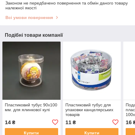
Законом не передбачено повернення та обмін даного товару
належної якості
Всі умови повернення
Подібні товари компанії
Пластиковий тубус 90х100
Пластиковий тубус для
Под
мм. для ялинкової кулі
упаковки канцелярських
плас
товарів
100х
14
11
16
₴
₴
Купити
Купити