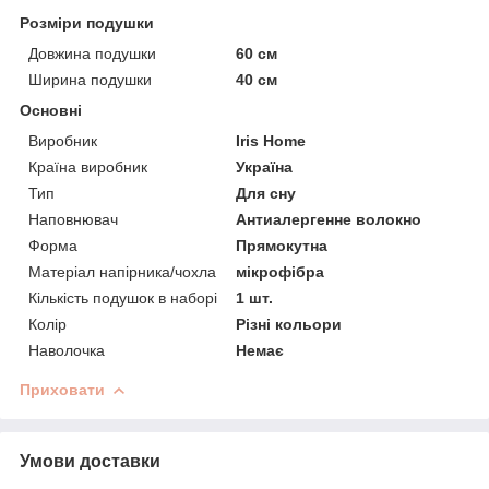
Розміри подушки
Довжина подушки
60 см
Ширина подушки
40 см
Основні
Виробник
Iris Home
Країна виробник
Україна
Тип
Для сну
Наповнювач
Антиалергенне волокно
Форма
Прямокутна
Матеріал напірника/чохла
мікрофібра
Кількість подушок в наборі
1 шт.
Колір
Різні кольори
Наволочка
Немає
Приховати
Умови доставки